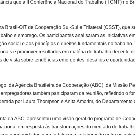
tância que a II Conferência Nacional do Trabalho (II CNT) no B
ma Brasil-OIT de Cooperação Sul-Sul e Trilateral (CSST), que s
balho e emprego. Os participantes analisaram as iniciativas 
eção social e aos princípios e direitos fundamentais no trabal
cionais e promover resultados em matéria de trabalho decente no
os de vista sobre tendências emergentes, desafios e oportunid
ego, da Agência Brasileira de Cooperação (ABC), da Missão P
mpregadores também participaram da reunião, refletindo o forte 
o-moderada por Laura Thompson e Anita Amorim, do Departamento 
unta da ABC, apresentou uma visão geral do programa de Cooper
acional em resposta às transformações do mercado de trabalho
sou oportunidades para fortalecer a colaboração entre os paíse