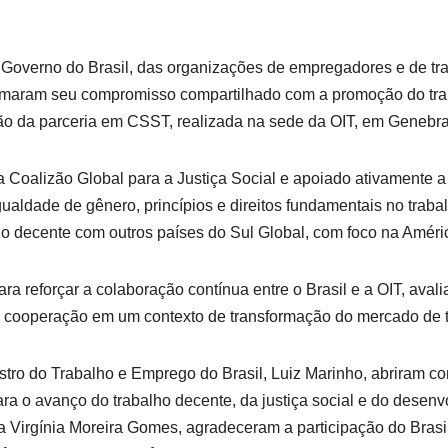
verno do Brasil, das organizações de empregadores e de traba
firmaram seu compromisso compartilhado com a promoção do tr
isão da parceria em CSST, realizada na sede da OIT, em Genebra
a Coalizão Global para a Justiça Social e apoiado ativamente 
gualdade de gênero, princípios e direitos fundamentais no traba
o decente com outros países do Sul Global, com foco na América
 reforçar a colaboração contínua entre o Brasil e a OIT, avali
 a cooperação em um contexto de transformação do mercado de t
inistro do Trabalho e Emprego do Brasil, Luiz Marinho, abriram 
ra o avanço do trabalho decente, da justiça social e do desenvol
 Virgínia Moreira Gomes, agradeceram a participação do Brasil