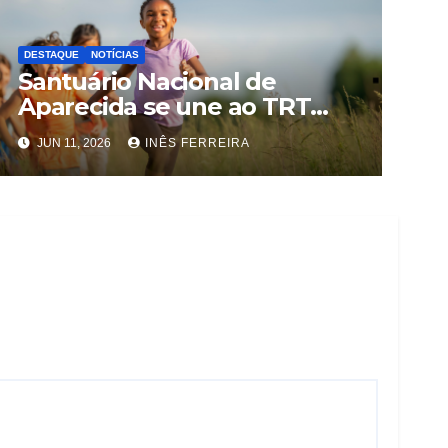
DESTAQUE
NOTÍCIAS
Santuário Nacional de
Aparecida se une ao TRT
contra o trabalho infantil
JUN 11, 2026
INÊS FERREIRA