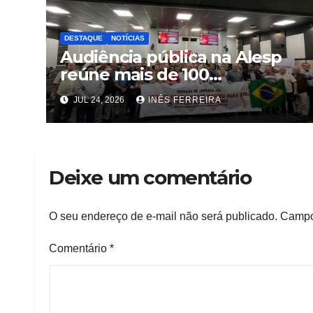
DESTAQUE
NOTÍCIAS
Audiência pública na Alesp
reúne mais de 100
trabalhadores e define pauta
JUL 24, 2026
INÊS FERREIRA
unificada para a hotelaria e
gastronomia
Deixe um comentário
O seu endereço de e-mail não será publicado.
Campo
Comentário
*