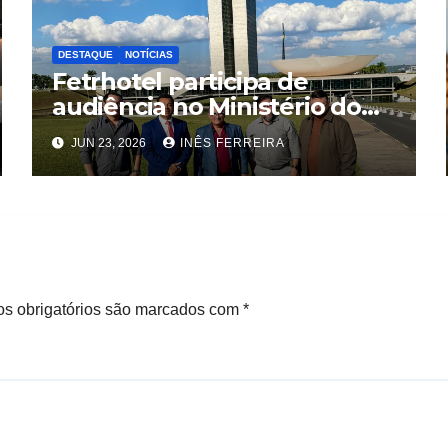
DESTAQUE
NOTÍCIAS
Fetrhotel participa de
audiência no Ministério do
Trabalho e Emprego, em
JUN 23, 2026
INÊS FERREIRA
Brasília
s obrigatórios são marcados com
*