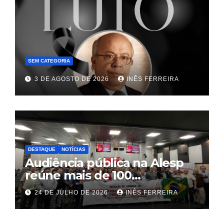
SEM CATEGORIA
3 DE AGOSTO DE 2026
INÊS FERREIRA
DESTAQUE
NOTÍCIAS
Audiência pública na Alesp
reúne mais de 100
trabalhadores e define pauta
24 DE JULHO DE 2026
INÊS FERREIRA
unificada para a hotelaria e
gastronomia