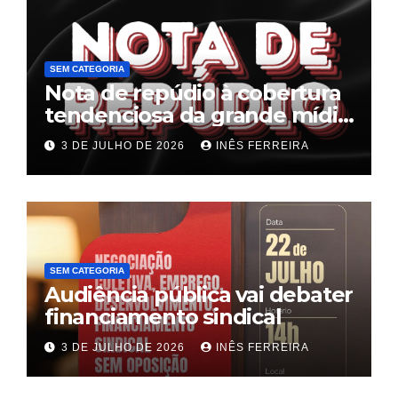
SEM CATEGORIA
Nota de repúdio à cobertura
tendenciosa da grande mídia
sobre o fim da escala 6×1
3 DE JULHO DE 2026
INÊS FERREIRA
SEM CATEGORIA
Audiência pública vai debater
financiamento sindical
3 DE JULHO DE 2026
INÊS FERREIRA