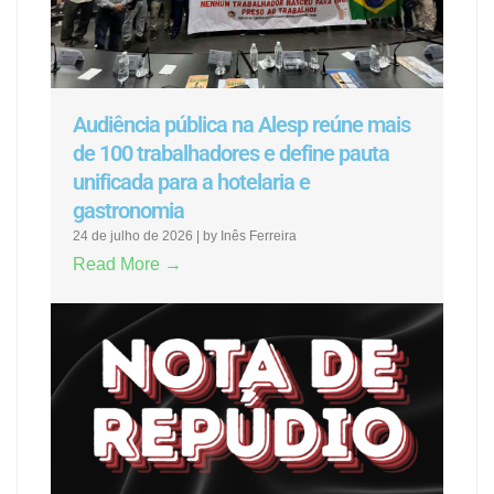
Audiência pública na Alesp reúne mais
de 100 trabalhadores e define pauta
unificada para a hotelaria e
gastronomia
24 de julho de 2026
|
by Inês Ferreira
Read More →