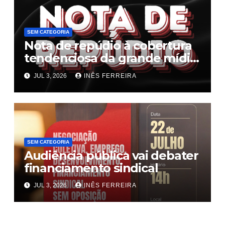
SEM CATEGORIA
Nota de repúdio à cobertura
tendenciosa da grande mídia
sobre o fim da escala 6×1
JUL 3, 2026
INÊS FERREIRA
SEM CATEGORIA
Audiência pública vai debater
financiamento sindical
JUL 3, 2026
INÊS FERREIRA