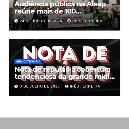
Audiência pública na Alesp
reúne mais de 100
trabalhadores e define pauta
24 DE JULHO DE 2026
INÊS FERREIRA
unificada para a hotelaria e
gastronomia
SEM CATEGORIA
Nota de repúdio à cobertura
tendenciosa da grande mídia
sobre o fim da escala 6×1
3 DE JULHO DE 2026
INÊS FERREIRA