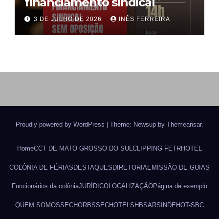
financiamento sindical
3 DE JULHO DE 2026
INÊS FERREIRA
Proudly powered by WordPress
|
Theme: Newsup by
Themeansar
.
Home
CCT DE MATO GROSSO DO SUL
CLIPPING FETRHOTEL
COLÔNIA DE FÉRIAS
DESTAQUES
DIRETORIA
EMISSÃO DE GUIAS
Funcionários da colônia
JURÍDICO
LOCALIZAÇÃO
Página de exemplo
QUEM SOMOS
SECHORBS
SECHOTEL
SHBSAR
SINDEHOT-SBC