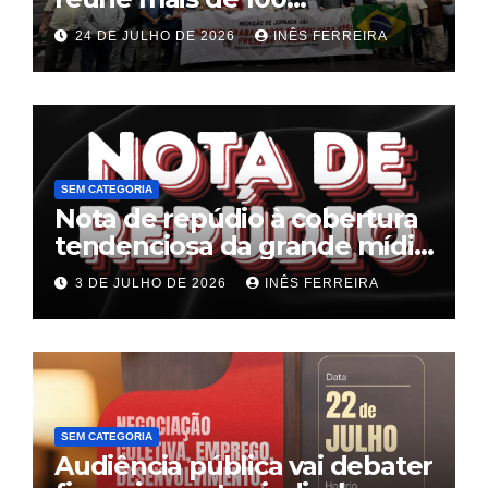
trabalhadores e define pauta
24 DE JULHO DE 2026
INÊS FERREIRA
unificada para a hotelaria e
gastronomia
SEM CATEGORIA
Nota de repúdio à cobertura
tendenciosa da grande mídia
sobre o fim da escala 6×1
3 DE JULHO DE 2026
INÊS FERREIRA
SEM CATEGORIA
Audiência pública vai debater