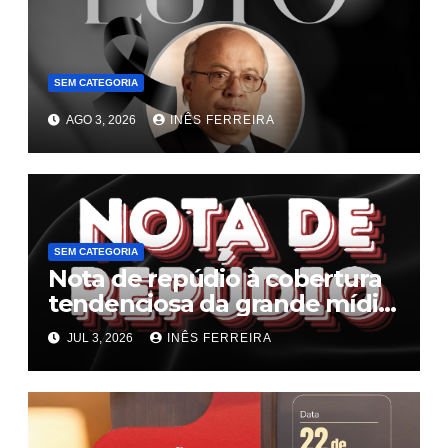
SEM CATEGORIA
AGO 3, 2026
INÊS FERREIRA
SEM CATEGORIA
Nota de repúdio à cobertura
tendenciosa da grande mídia
sobre o fim da escala 6×1
JUL 3, 2026
INÊS FERREIRA