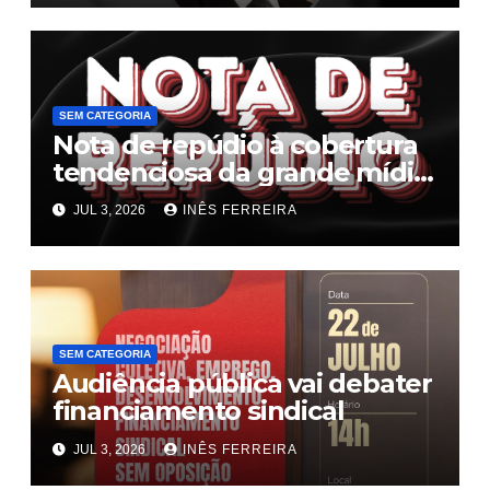
SEM CATEGORIA
Nota de repúdio à cobertura
tendenciosa da grande mídia
sobre o fim da escala 6×1
JUL 3, 2026
INÊS FERREIRA
SEM CATEGORIA
Audiência pública vai debater
financiamento sindical
JUL 3, 2026
INÊS FERREIRA