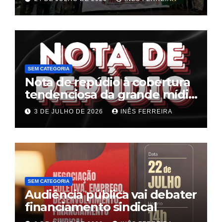
unificada para a hotelaria e
gastronomia
SEM CATEGORIA
Nota de repúdio à cobertura
tendenciosa da grande mídia
sobre o fim da escala 6×1
3 DE JULHO DE 2026
INÊS FERREIRA
SEM CATEGORIA
Audiência pública vai debater
financiamento sindical