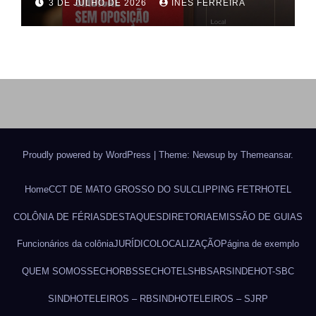
3 DE JULHO DE 2026
INÊS FERREIRA
Proudly powered by WordPress
|
Theme: Newsup by
Themeansar
.
Home
CCT DE MATO GROSSO DO SUL
CLIPPING FETRHOTEL
COLÔNIA DE FÉRIAS
DESTAQUES
DIRETORIA
EMISSÃO DE GUIAS
Funcionários da colônia
JURÍDICO
LOCALIZAÇÃO
Página de exemplo
QUEM SOMOS
SECHORBS
SECHOTEL
SHBSAR
SINDEHOT-SBC
SINDHOTELEIROS – RB
SINDHOTELEIROS – SJRP