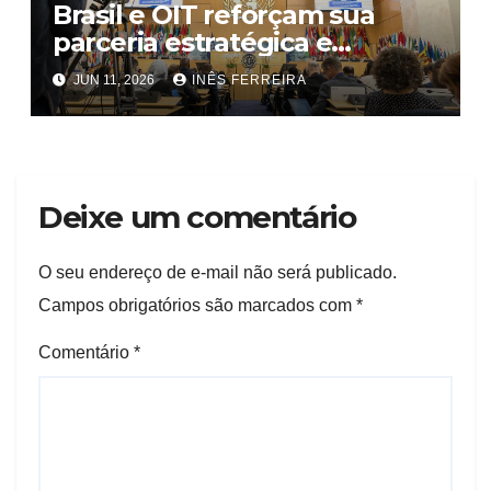
Brasil e OIT reforçam sua
parceria estratégica e
compromisso com a
JUN 11, 2026
INÊS FERREIRA
Cooperação Sul-Sul
Deixe um comentário
O seu endereço de e-mail não será publicado.
Campos obrigatórios são marcados com
*
Comentário
*