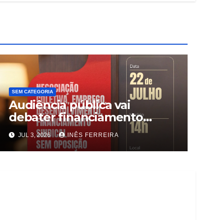
SEM CATEGORIA
Audiência pública vai
debater financiamento
sindical
JUL 3, 2026
INÊS FERREIRA