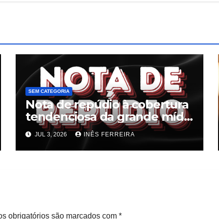
SEM CATEGORIA
Nota de repúdio à cobertura
tendenciosa da grande mídia
sobre o fim da escala 6×1
JUL 3, 2026
INÊS FERREIRA
s obrigatórios são marcados com
*