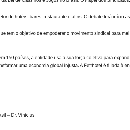
 da Lei de Cassinos e Jogos no Brasil: O Papel dos Sindicatos.
tor de hotéis, bares, restaurante e afins. O debate terá início à
que tem o objetivo de empoderar o movimento sindical para mel
m 150 países, a entidade usa a sua força coletiva para expandir
sformar uma economia global injusta. A Fetrhotel é filiada à en
il – Dr. Vinicius