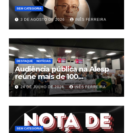
SEM CATEGORIA
3 DE AGOSTO DE 2026
INÊS FERREIRA
DESTAQUE
NOTÍCIAS
Audiência pública na Alesp
reúne mais de 100
trabalhadores e define pauta
24 DE JULHO DE 2026
INÊS FERREIRA
unificada para a hotelaria e
gastronomia
SEM CATEGORIA