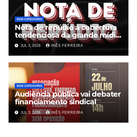
SEM CATEGORIA
Nota de repúdio à cobertura
tendenciosa da grande mídia
sobre o fim da escala 6×1
JUL 3, 2026
INÊS FERREIRA
SEM CATEGORIA
Audiência pública vai debater
financiamento sindical
JUL 3, 2026
INÊS FERREIRA