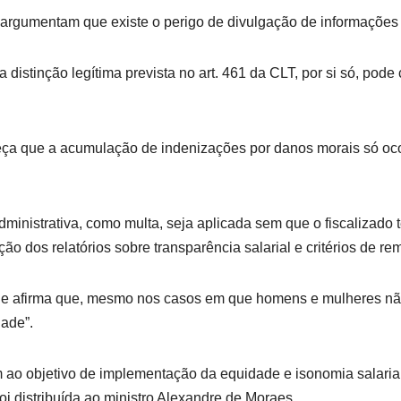
argumentam que existe o perigo de divulgação de informações pes
 distinção legítima prevista no art. 461 da CLT, por si só, po
a que a acumulação de indenizações por danos morais só oc
inistrativa, como multa, seja aplicada sem que o fiscalizado 
o dos relatórios sobre transparência salarial e critérios de r
ue afirma que, mesmo nos casos em que homens e mulheres não
dade”.
 ao objetivo de implementação da equidade e isonomia salari
foi distribuída ao ministro Alexandre de Moraes.