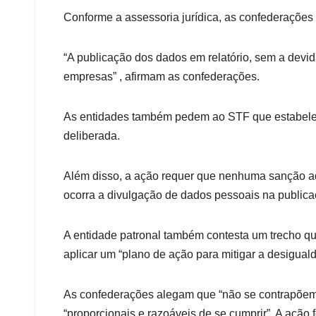
Conforme a assessoria jurídica, as confederações 
“A publicação dos dados em relatório, sem a devida
empresas” , afirmam as confederações.
As entidades também pedem ao STF que estabeleç
deliberada.
Além disso, a ação requer que nenhuma sanção adm
ocorra a divulgação de dados pessoais na publicaçã
A entidade patronal também contesta um trecho q
aplicar um “plano de ação para mitigar a desigual
As confederações alegam que “não se contrapõem
“proporcionais e razoáveis de se cumprir”. A ação 