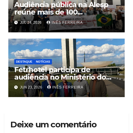
Audiência pública na Alesp
reúne mais de 100
trabalhadores e define pauta
JUL 24, 2026
INÊS FERREIRA
unificada para a hotelaria e
gastronomia
DESTAQUE
NOTÍCIAS
Fetrhotel participa de
audiência no Ministério do
Trabalho e Emprego, em
JUN 23, 2026
INÊS FERREIRA
Brasília
Deixe um comentário