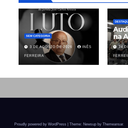
DESTAQ
Audi
na A
SEM CATEGORIA
de 1
3 DE AGOSTO DE 2026
INÊS
24 D
trab
FERREIRA
defi
FERREI
unif
hote
gas
Proudly powered by WordPress
|
Theme: Newsup by
Themeansar
.