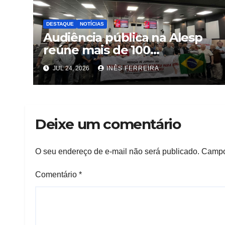
DESTAQUE
NOTÍCIAS
Audiência pública na Alesp
reúne mais de 100
trabalhadores e define pauta
JUL 24, 2026
INÊS FERREIRA
unificada para a hotelaria e
gastronomia
Deixe um comentário
O seu endereço de e-mail não será publicado.
Campo
Comentário
*