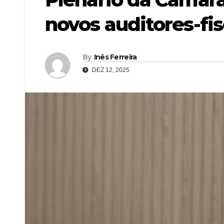
novos auditores-fis
By
Inês Ferreira
DEZ 12, 2025