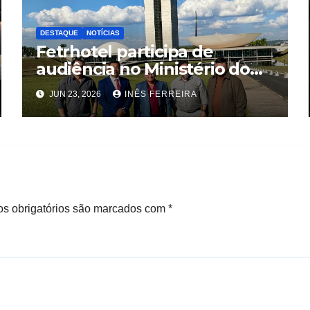
DESTAQUE
NOTÍCIAS
Fetrhotel participa de
audiência no Ministério do
Trabalho e Emprego, em
JUN 23, 2026
INÊS FERREIRA
Brasília
s obrigatórios são marcados com
*