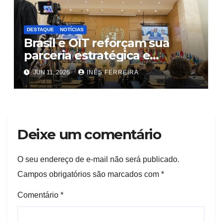
DESTAQUE
NOTÍCIAS
Brasil e OIT reforçam sua
parceria estratégica e
compromisso com a
JUN 11, 2026
INÊS FERREIRA
Cooperação Sul-Sul
Deixe um comentário
O seu endereço de e-mail não será publicado.
Campos obrigatórios são marcados com
*
Comentário
*