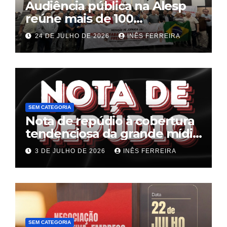
Audiência pública na Alesp
reúne mais de 100
trabalhadores e define pauta
24 DE JULHO DE 2026
INÊS FERREIRA
unificada para a hotelaria e
gastronomia
SEM CATEGORIA
Nota de repúdio à cobertura
tendenciosa da grande mídia
sobre o fim da escala 6×1
3 DE JULHO DE 2026
INÊS FERREIRA
SEM CATEGORIA