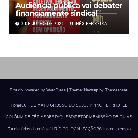
Audiência pública vai debater
financiamento sindical
3 DE JULHO DE 2026
INÊS FERREIRA
Proudly powered by WordPress
|
Theme: Newsup by
Themeansar
.
Home
CCT DE MATO GROSSO DO SUL
CLIPPING FETRHOTEL
COLÔNIA DE FÉRIAS
DESTAQUES
DIRETORIA
EMISSÃO DE GUIAS
Funcionários da colônia
JURÍDICO
LOCALIZAÇÃO
Página de exemplo