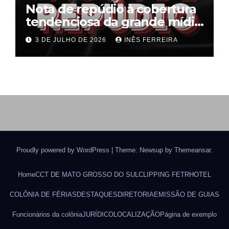
Nota de repúdio à cobertura
tendenciosa da grande mídia
sobre o fim da escala 6×1
3 DE JULHO DE 2026
INÊS FERREIRA
Proudly powered by WordPress
|
Theme: Newsup by
Themeansar
.
Home
CCT DE MATO GROSSO DO SUL
CLIPPING FETRHOTEL
COLÔNIA DE FÉRIAS
DESTAQUES
DIRETORIA
EMISSÃO DE GUIAS
Funcionários da colônia
JURÍDICO
LOCALIZAÇÃO
Página de exemplo