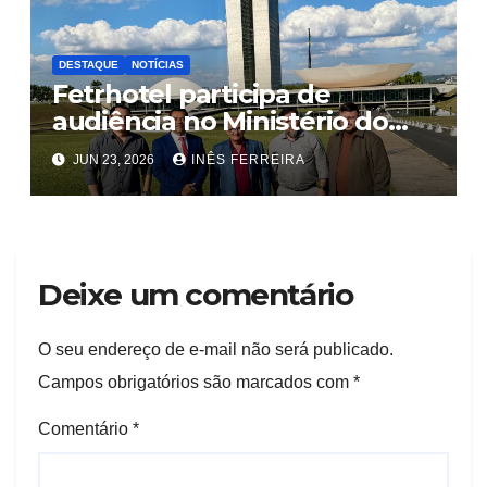
DESTAQUE
NOTÍCIAS
Fetrhotel participa de
audiência no Ministério do
Trabalho e Emprego, em
JUN 23, 2026
INÊS FERREIRA
Brasília
Deixe um comentário
O seu endereço de e-mail não será publicado.
Campos obrigatórios são marcados com
*
Comentário
*