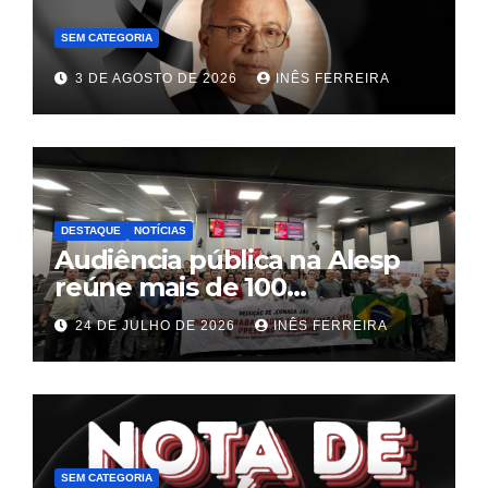
SEM CATEGORIA
3 DE AGOSTO DE 2026
INÊS FERREIRA
DESTAQUE
NOTÍCIAS
Audiência pública na Alesp
reúne mais de 100
trabalhadores e define pauta
24 DE JULHO DE 2026
INÊS FERREIRA
unificada para a hotelaria e
gastronomia
SEM CATEGORIA