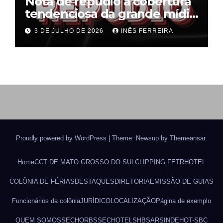
Nota de repúdio à cobertura
tendenciosa da grande mídia
sobre o fim da escala 6×1
3 DE JULHO DE 2026
INÊS FERREIRA
Proudly powered by WordPress
|
Theme: Newsup by
Themeansar
.
Home
CCT DE MATO GROSSO DO SUL
CLIPPING FETRHOTEL
COLÔNIA DE FÉRIAS
DESTAQUES
DIRETORIA
EMISSÃO DE GUIAS
Funcionários da colônia
JURÍDICO
LOCALIZAÇÃO
Página de exemplo
QUEM SOMOS
SECHORBS
SECHOTEL
SHBSAR
SINDEHOT-SBC