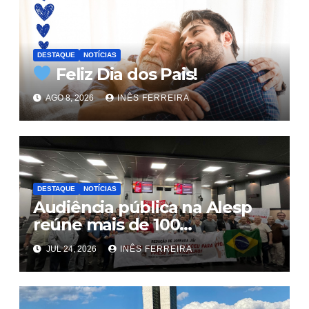
DESTAQUE
NOTÍCIAS
Feliz Dia dos Pais!
AGO 8, 2026
INÊS FERREIRA
DESTAQUE
NOTÍCIAS
Audiência pública na Alesp
reúne mais de 100
trabalhadores e define pauta
JUL 24, 2026
INÊS FERREIRA
unificada para a hotelaria e
gastronomia