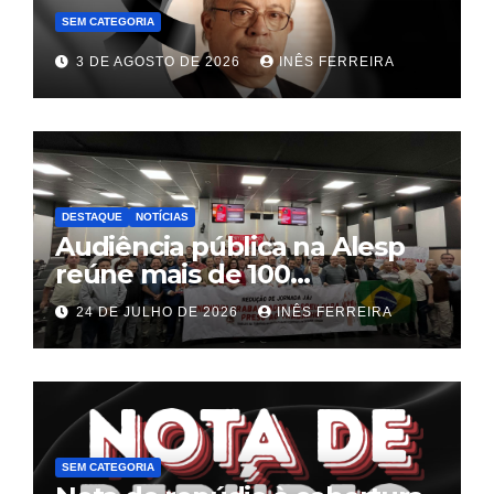
SEM CATEGORIA
3 DE AGOSTO DE 2026
INÊS FERREIRA
DESTAQUE
NOTÍCIAS
Audiência pública na Alesp
reúne mais de 100
trabalhadores e define pauta
24 DE JULHO DE 2026
INÊS FERREIRA
unificada para a hotelaria e
gastronomia
SEM CATEGORIA