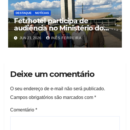
DESTAQUE
NOTÍCIAS
Fetrhotel participa de
audiência no Ministério do
Trabalho e Emprego, em
JUN 23, 2026
INÊS FERREIRA
Brasília
Deixe um comentário
O seu endereço de e-mail não será publicado.
Campos obrigatórios são marcados com
*
Comentário
*